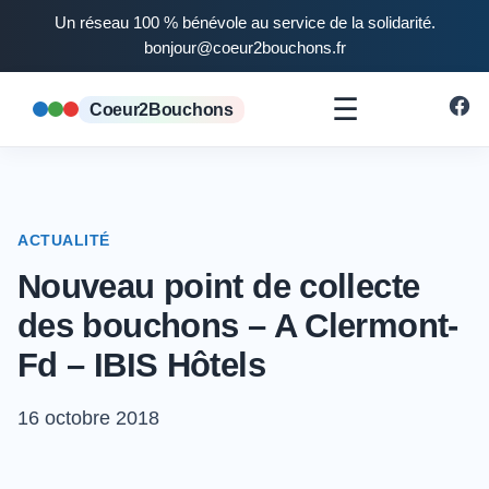
Un réseau 100 % bénévole au service de la solidarité.
bonjour@coeur2bouchons.fr
☰
Coeur2Bouchons
ACTUALITÉ
Nouveau point de collecte
des bouchons – A Clermont-
Fd – IBIS Hôtels
16 octobre 2018