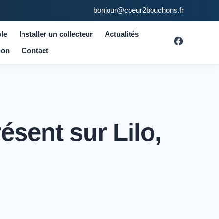
bonjour@coeur2bouchons.fr
le
Installer un collecteur
Actualités
don
Contact
sent sur Lilo,