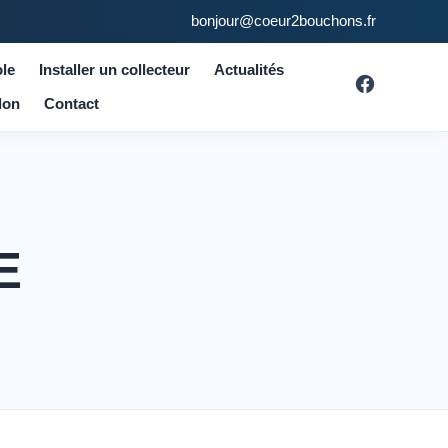
bonjour@coeur2bouchons.fr
le
Installer un collecteur
Actualités
don
Contact
E