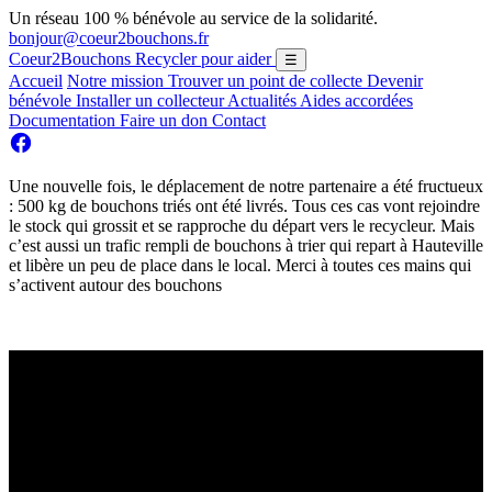
Un réseau 100 % bénévole au service de la solidarité.
bonjour@coeur2bouchons.fr
Coeur2Bouchons
Recycler pour aider
☰
Accueil
Notre mission
Trouver un point de collecte
Devenir
bénévole
Installer un collecteur
Actualités
Aides accordées
Documentation
Faire un don
Contact
Une nouvelle fois, le déplacement de notre partenaire a été fructueux
: 500 kg de bouchons triés ont été livrés. Tous ces cas vont rejoindre
le stock qui grossit et se rapproche du départ vers le recycleur. Mais
c’est aussi un trafic rempli de bouchons à trier qui repart à Hauteville
et libère un peu de place dans le local. Merci à toutes ces mains qui
s’activent autour des bouchons
Dernier ramassage avant