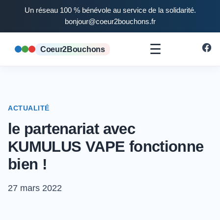
Un réseau 100 % bénévole au service de la solidarité.
bonjour@coeur2bouchons.fr
☰
Coeur2Bouchons
ACTUALITÉ
le partenariat avec
KUMULUS VAPE fonctionne
bien !
27 mars 2022