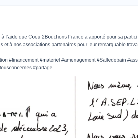
 l’aide que Coeur2Bouchons France a apporté pour sa particip
s et à nos associations partenaires pour leur remarquable travai
tion #financement #materiel #amenagement #Salledebain #assoc
tousconcernes #partage