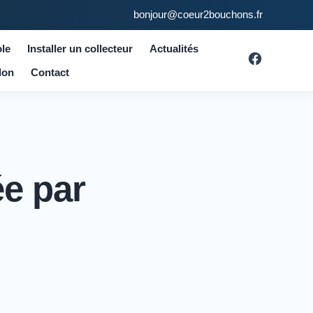
bonjour@coeur2bouchons.fr
le
Installer un collecteur
Actualités
don
Contact
ée par