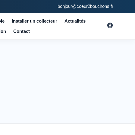
bonjour@coeur2bouchons.fr
le
Installer un collecteur
Actualités
don
Contact