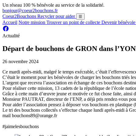
Un réseau 100 % bénévole au service de la solidarité.
bonjour@coeur2bouchons.fr
Coeur2Bouchons
Recycler pour aider
☰
Accueil
Notre mission
Trouver un point de collecte
Devenir bénévol
Actualité
Départ de bouchons de GRON dans l’YO
26 novembre 2024
Ce mardi après-midi, malgré le temps exécrable, c’était l’effervescen
C’était le moment pour les bénévoles de charger les bouchons triés l
L’argent que recevra l’association en échange de ces bouchons destiné
Pour réaliser cette mission, 13 cadets de la république de l’école nati
Grâce à cette main d’œuvre jeune et motivée ce fut chose faite, ainsi
Monsieur PAUTRAT, directeur de l’ENP, a déjà pris rendez-vous pour
Pour aider l’association pensez à déposer vos bouchons en plastique (bo
Le tri des bouchons collectés s’effectue chaque lundi après-midi à Gro
mail bouchons89@orange.fr
#jaimelesbouchons