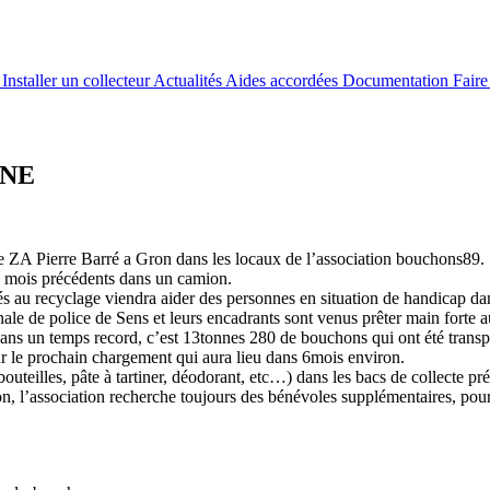
e
Installer un collecteur
Actualités
Aides accordées
Documentation
Fair
NNE
ce ZA Pierre Barré a Gron dans les locaux de l’association bouchons89.
es mois précédents dans un camion.
s au recyclage viendra aider des personnes en situation de handicap dan
onale de police de Sens et leurs encadrants sont venus prêter main forte 
 dans un temps record, c’est 13tonnes 280 de bouchons qui ont été trans
 le prochain chargement qui aura lieu dans 6mois environ.
uteilles, pâte à tartiner, déodorant, etc…) dans les bacs de collecte pré
n, l’association recherche toujours des bénévoles supplémentaires, pour 