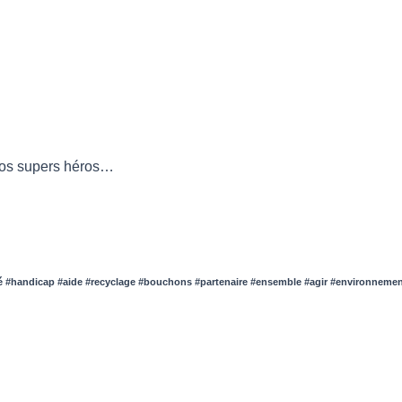
nos supers héros…
té #handicap #aide #recyclage #bouchons #partenaire #ensemble #agir #environneme