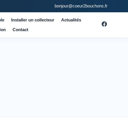
bonjour@coeur2bouchons.fr
le
Installer un collecteur
Actualités
don
Contact