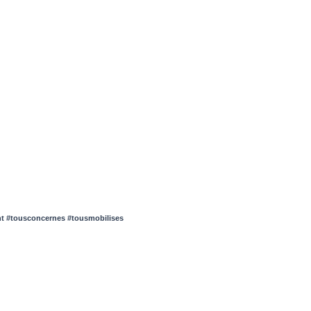
nt #tousconcernes #tousmobilises