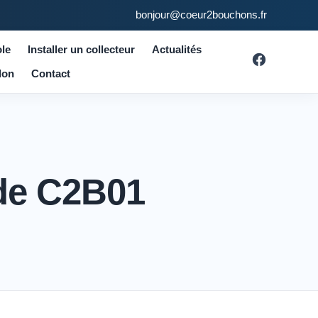
bonjour@coeur2bouchons.fr
le
Installer un collecteur
Actualités
don
Contact
de C2B01