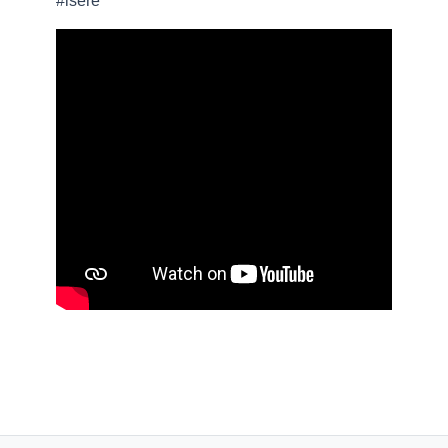
#isere