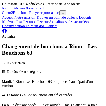
Un réseau 100 % bénévole au service de la solidarité.
bonjour@coeur2bouchons.fr
Coeur2Bouchons
Recycler pour aider
☰
Accueil
Notre mission
Trouver un point de collecte
Devenir
bénévole
Installer un collecteur
Actualités
Aides accordées
Documentation
Faire un don
Contact
Actualité
Chargement de bouchons à Riom – Les
Bouchons 63
12 février 2026
🟦 Du côté de nos régions
Mardi, à Riom, Les Bouchons 63 ont procédé au départ d’un
camion.
➡️ 13 tonnes 240 de bouchons ont été chargées.
La pluie était annoncée. Elle est arrivée… mais a attendu la fin du