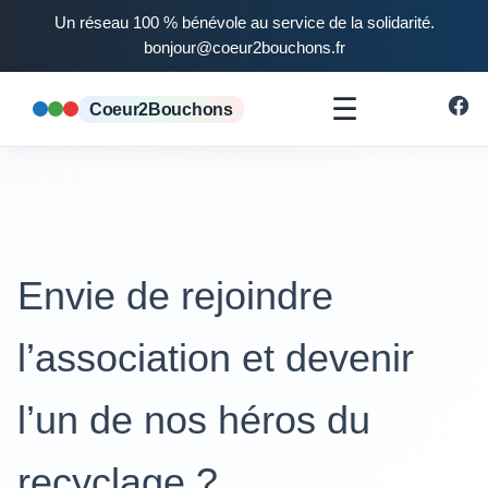
Un réseau 100 % bénévole au service de la solidarité.
bonjour@coeur2bouchons.fr
☰
Coeur2Bouchons
Envie de rejoindre
l’association et devenir
l’un de nos héros du
recyclage ?